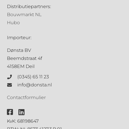
Distributiepartners:
Bouwmarkt NL
Hubo
Importeur:
Dønsta BV
Beemdstraat 4f
4158EM Deil
(0345) 65 11 23
info@donsta.nl
Contactformulier
KvK: 68198647