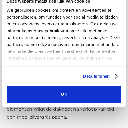
Haak de uitloop aan de achterkant van de goot en
Deze website maakt gebruik van cookies
buig deze over de kraal aan de voorkant. Centreer
We gebruiken cookies om content en advertenties te
de uitloop netjes boven het zojuist gemaakte gat
personaliseren, om functies voor social media te bieden
en om ons websiteverkeer te analyseren. Ook delen we
in de dakgoot.
informatie over uw gebruik van onze site met onze
Wat is onbehandeld aluminium?
partners voor social media, adverteren en analyse. Deze
partners kunnen deze gegevens combineren met andere
Onbehandeld aluminium, ook wel brut genoemd,
informatie die u aan ze heeft verstrekt of die ze hebben
voelt wat vettig aan door de gebruikte olie tijdens
verzameld op basis van uw gebruik van hun services.
het vormingsproces. Deze olie is op waterbasis en
lost dus vanzelf op bij de eerste regenbui. Ga
Details tonen
vooral het onbehandelde aluminium niet
schoonmaken, dan verwijderd u namelijk de
beschermlaag van het aluminium. Door
OK
natuurlijke oxidatie en het blootstellen aan de
elementen krijgt de dakgoot na verloop van tijd
een mooi zilvergrijs patina.