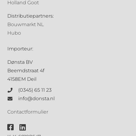
Holland Goot
Distributiepartners:
Bouwmarkt NL
Hubo
Importeur:
Dønsta BV
Beemdstraat 4f
4158EM Deil
(0345) 65 11 23
info@donsta.nl
Contactformulier