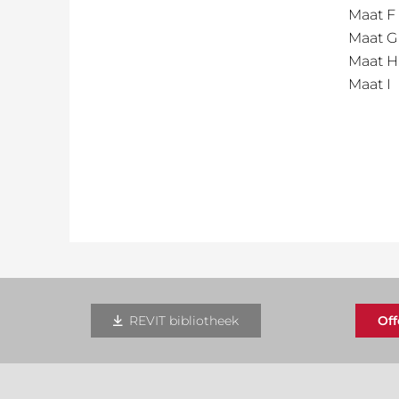
Maat F
Maat G
Maat H
Maat I
REVIT bibliotheek
Of