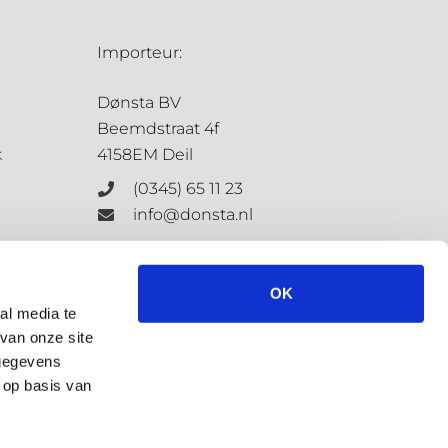
Importeur:
Dønsta BV
Beemdstraat 4f
k
4158EM Deil
(0345) 65 11 23
info@donsta.nl
Contactformulier
OK
al media te
van onze site
KvK: 68198647
 gegevens
BTW: NL.8573.4127.3.B.01
 op basis van