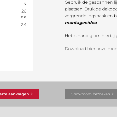
Gebruik de gespannen lij
7
plaatsen. Druk de dakgo
26
vergrendelingshaak en bu
5.5
montagevideo
.
2.4
Het is handig om hierbij
Download hier onze mon
ferte aanvragen
Showroom bezoeken