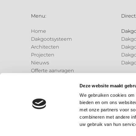
Menu:
Direct
Home
Dakg
Dakgootsysteem
Dakgo
Architecten
Dakgo
Projecten
Dakgo
Nieuws
Dakgo
Offerte aanvragen
Regen
Contact
Regen
Deze website maakt gebru
Regen
We gebruiken cookies om c
bieden en om ons websitev
Speci
met onze partners voor so
Speci
combineren met andere inf
uw gebruik van hun servic