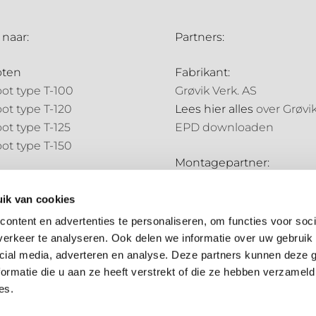
 naar:
Partners:
oten
Fabrikant:
ot type T-100
Grøvik Verk. AS
ot type T-120
Lees hier alles
over Grøvi
ot type T-125
EPD downloaden
ot type T-150
Montagepartner:
pijpen
Holland Goot
pijp type N-70
ik van cookies
Distributiepartners:
pijp type N-85
ontent en advertenties te personaliseren, om functies voor soci
Bouwmarkt NL
erkeer te analyseren. Ook delen we informatie over uw gebruik 
ale onderdelen
Hubo
cial media, adverteren en analyse. Deze partners kunnen deze
ale onderdelen
ormatie die u aan ze heeft verstrekt of die ze hebben verzameld
es.