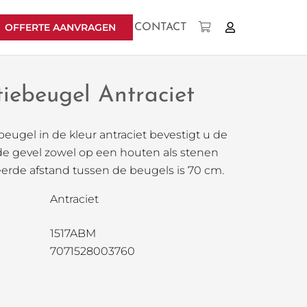
OFFERTE AANVRAGEN
CONTACT
Geen producten in uw winkelwagen.
tiebeugel Antraciet
eugel in de kleur antraciet bevestigt u de
e gevel zowel op een houten als stenen
erde afstand tussen de beugels is 70 cm.
Antraciet
1517ABM
7071528003760