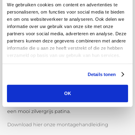
goot. Bekijk hier de
montagevideo
.
We gebruiken cookies om content en advertenties te
personaliseren, om functies voor social media te bieden
Of maak hierbij gebruik van onze
speciale tool
.
en om ons websiteverkeer te analyseren. Ook delen we
informatie over uw gebruik van onze site met onze
Wat is onbehandeld aluminium?
partners voor social media, adverteren en analyse. Deze
Onbehandeld aluminium, ook wel brut genoemd,
partners kunnen deze gegevens combineren met andere
voelt wat vettig aan door de gebruikte olie tijdens
informatie die u aan ze heeft verstrekt of die ze hebben
het vormingsproces. Deze olie is op waterbasis en
verzameld op basis van uw gebruik van hun services.
lost dus vanzelf op bij de eerste regenbui. Ga
vooral het onbehandelde aluminium niet
Details tonen
schoonmaken, dan verwijderd u namelijk de
beschermlaag van het aluminium. Door
OK
natuurlijke oxidatie en het blootstellen aan de
elementen krijgt de dakgoot na verloop van tijd
een mooi zilvergrijs patina.
Download hier onze montagehandleiding