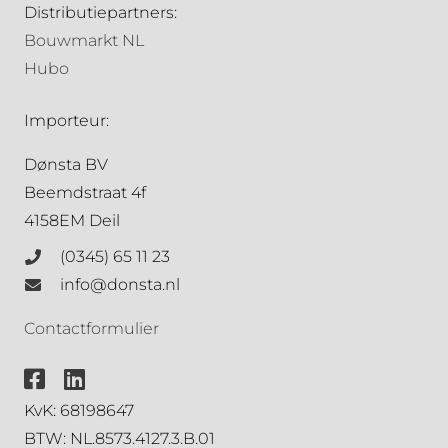
Distributiepartners:
Bouwmarkt NL
Hubo
Importeur:
Dønsta BV
Beemdstraat 4f
4158EM Deil
(0345) 65 11 23
info@donsta.nl
Contactformulier
KvK: 68198647
BTW: NL.8573.4127.3.B.01