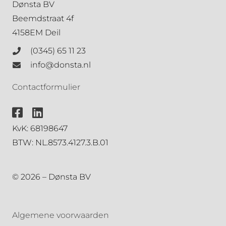
Dønsta BV
Beemdstraat 4f
4158EM Deil
(0345) 65 11 23
info@donsta.nl
Contactformulier
KvK: 68198647
BTW: NL.8573.4127.3.B.01
© 2026 – Dønsta BV
Algemene voorwaarden