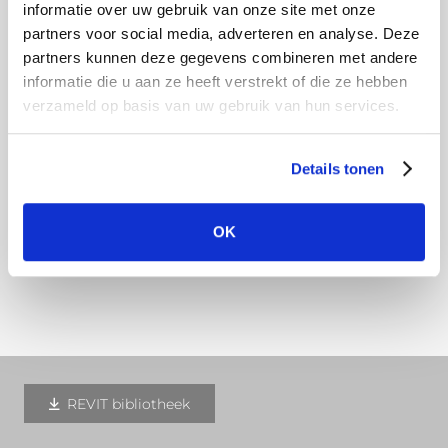
informatie over uw gebruik van onze site met onze
Gebruik de gespannen lijn om alle beugels op
partners voor social media, adverteren en analyse. Deze
gelijke hoogte te plaatsen. Druk de dakgoot aan
partners kunnen deze gegevens combineren met andere
informatie die u aan ze heeft verstrekt of die ze hebben
de achterkant onder de vergrendelingshaak en
verzameld op basis van uw gebruik van hun services.
buig de voorkant om de kraal. Bekijk hier de
montagevideo
.
Details tonen
Het is handig om hierbij gebruik te maken van
onze
speciale tool
.
OK
Download hier onze montagehandleiding
REVIT bibliotheek