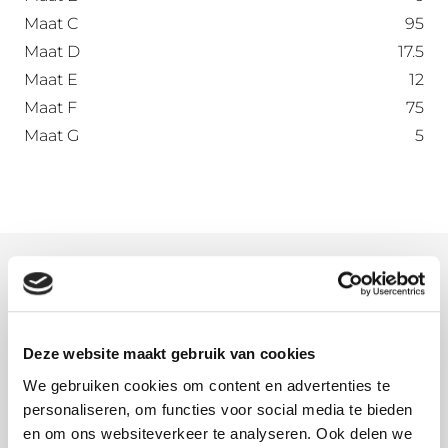
Maat C
95
Maat D
17.5
Maat E
12
Maat F
75
Maat G
5
Meer informatie
Bepaal het aantal spanten of gordingen waar u de
gradenbeugels wilt bevestigen. Begin daarbij met
Deze website maakt gebruik van cookies
de meest linker en de meest rechter beugel en
We gebruiken cookies om content en advertenties te
span een touwtje tussen de beugels. Nu kunt u
personaliseren, om functies voor social media te bieden
de overige gradenbeugels plaatsen.
en om ons websiteverkeer te analyseren. Ook delen we