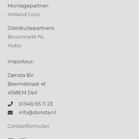
Montagepartner:
Holland Goot
Distributiepartners:
Bouwmarkt NL
Hubo
Importeur:
Dønsta BV
Beemdstraat 4f
4158EM Deil
(0345) 65 11 23
info@donsta.nl
Contactformulier