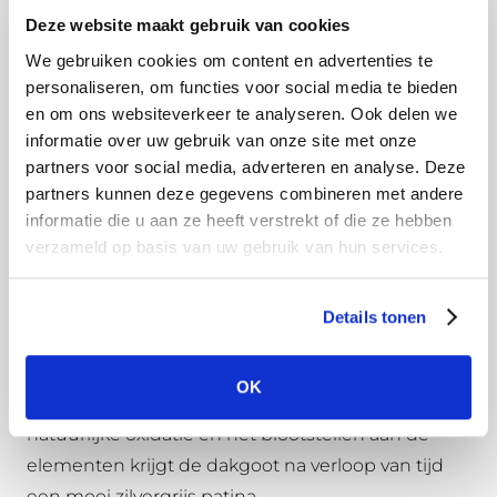
Deze website maakt gebruik van cookies
Haak de uitloop aan de achterkant van de goot en
We gebruiken cookies om content en advertenties te
buig deze over de kraal aan de voorkant. Centreer
personaliseren, om functies voor social media te bieden
de uitloop netjes boven het zojuist gemaakte gat
en om ons websiteverkeer te analyseren. Ook delen we
in de dakgoot.
informatie over uw gebruik van onze site met onze
partners voor social media, adverteren en analyse. Deze
Wat is onbehandeld aluminium?
partners kunnen deze gegevens combineren met andere
Onbehandeld aluminium, ook wel brut genoemd,
informatie die u aan ze heeft verstrekt of die ze hebben
verzameld op basis van uw gebruik van hun services.
voelt wat vettig aan door de gebruikte olie tijdens
het vormingsproces. Deze olie is op waterbasis en
lost dus vanzelf op bij de eerste regenbui. Ga
Details tonen
vooral het onbehandelde aluminium niet
schoonmaken, dan verwijderd u namelijk de
OK
beschermlaag van het aluminium. Door
natuurlijke oxidatie en het blootstellen aan de
elementen krijgt de dakgoot na verloop van tijd
een mooi zilvergrijs patina.