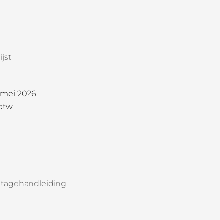
jst
1 mei 2026
 btw
tagehandleiding