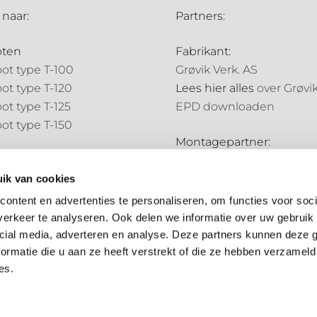
 naar:
Partners:
oten
Fabrikant:
ot type T-100
Grøvik Verk. AS
ot type T-120
Lees hier alles
over Grøvi
ot type T-125
EPD downloaden
ot type T-150
Montagepartner:
pijpen
Holland Goot
pijp type N-70
ik van cookies
Distributiepartners:
pijp type N-85
ontent en advertenties te personaliseren, om functies voor soci
Bouwmarkt NL
erkeer te analyseren. Ook delen we informatie over uw gebruik 
ale onderdelen
Hubo
cial media, adverteren en analyse. Deze partners kunnen deze
ale onderdelen
ormatie die u aan ze heeft verstrekt of die ze hebben verzameld
es.
Algemene voorwaarden