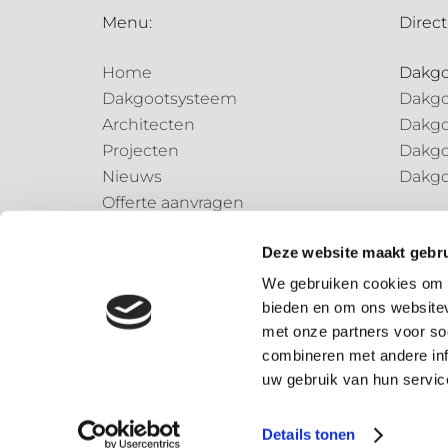
Menu:
Direct
Home
Dakg
Dakgootsysteem
Dakgo
Architecten
Dakgo
Projecten
Dakgo
Nieuws
Dakgo
Offerte aanvragen
Regen
Contact
Regen
Deze website maakt gebru
Regen
We gebruiken cookies om c
bieden en om ons websitev
Speci
met onze partners voor so
Speci
combineren met andere inf
uw gebruik van hun servic
© 2026 – Dønsta BV
Details tonen