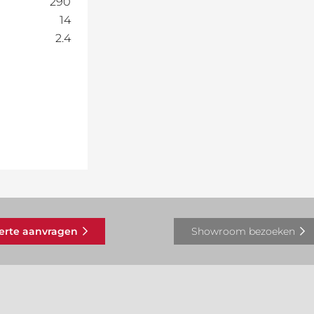
290
14
2.4
ferte aanvragen
Showroom bezoeken