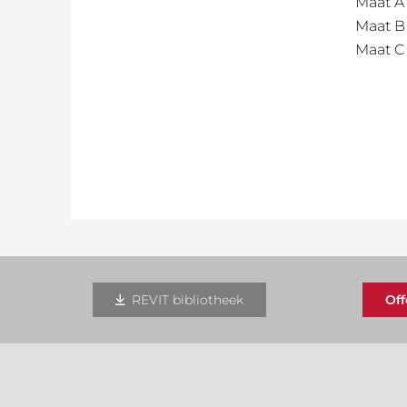
Maat A
Maat B
Maat C
REVIT bibliotheek
Of