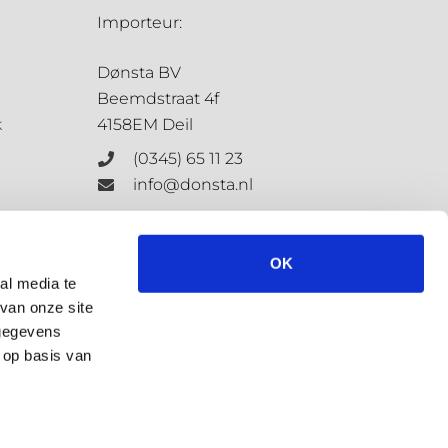
Importeur:
Dønsta BV
Beemdstraat 4f
k
4158EM Deil
(0345) 65 11 23
info@donsta.nl
Contactformulier
OK
al media te
van onze site
KvK: 68198647
 gegevens
BTW: NL.8573.4127.3.B.01
 op basis van
Privacybeleid