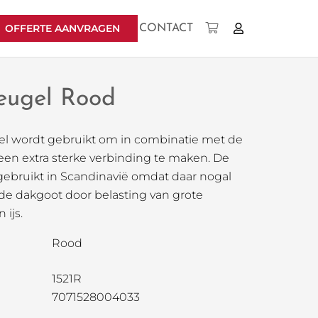
OFFERTE AANVRAGEN
CONTACT
Geen producten in uw winkelwagen.
beugel Rood
gel wordt gebruikt om in combinatie met de
en extra sterke verbinding te maken. De
gebruikt in Scandinavië omdat daar nogal
de dakgoot door belasting van grote
ijs.
Rood
1521R
7071528004033