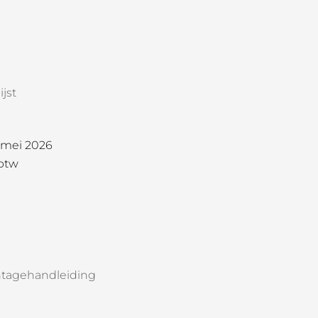
jst
1 mei 2026
 btw
tagehandleiding