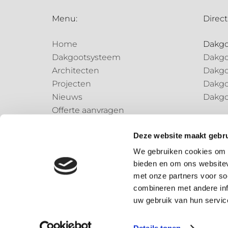
Menu:
Direct
Home
Dakg
Dakgootsysteem
Dakgo
Architecten
Dakgo
Projecten
Dakgo
Nieuws
Dakgo
Offerte aanvragen
Regen
Contact
Regen
Deze website maakt gebru
Regen
We gebruiken cookies om c
bieden en om ons websitev
Speci
met onze partners voor so
Speci
combineren met andere inf
uw gebruik van hun servic
© 2026 – Dønsta BV