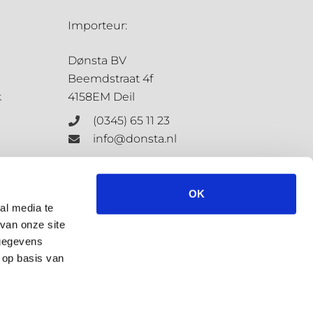
Importeur:
Dønsta BV
Beemdstraat 4f
k
4158EM Deil
(0345) 65 11 23
info@donsta.nl
Contactformulier
OK
al media te
van onze site
KvK: 68198647
 gegevens
BTW: NL.8573.4127.3.B.01
 op basis van
Privacybeleid