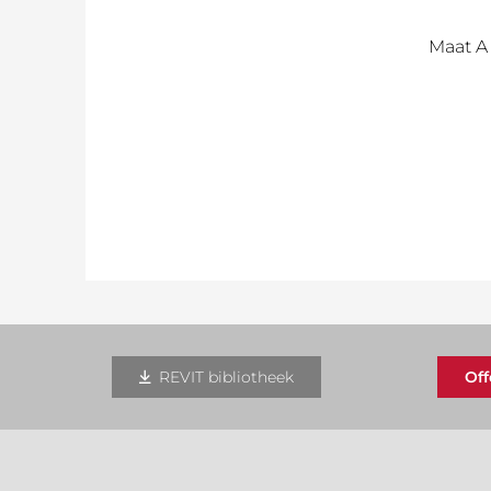
Maat A
REVIT bibliotheek
Of