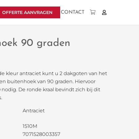
OFFERTE AANVRAGEN
CONTACT
Geen producten in uw winkelwagen.
hoek 90 graden
e kleur antraciet kunt u 2 dakgoten van het
en buitenhoek van 90 graden. Hiervoor
n
nodig. De ronde kraal bevindt zich bij dit
.
Antraciet
1510M
7071528003357