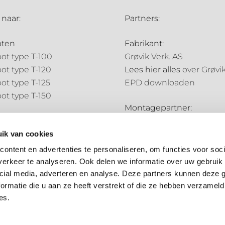
 naar:
Partners:
oten
Fabrikant:
ot type T-100
Grøvik Verk. AS
ot type T-120
Lees hier alles
over Grøvi
ot type T-125
EPD downloaden
ot type T-150
Montagepartner:
pijpen
Holland Goot
pijp type N-70
ik van cookies
Distributiepartners:
pijp type N-85
ontent en advertenties te personaliseren, om functies voor soci
Bouwmarkt NL
erkeer te analyseren. Ook delen we informatie over uw gebruik 
ale onderdelen
Hubo
cial media, adverteren en analyse. Deze partners kunnen deze
ale onderdelen
ormatie die u aan ze heeft verstrekt of die ze hebben verzameld
es.
Algemene voorwaarden