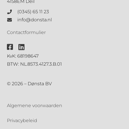
4158EM Deil
(0345) 65 11 23
info@donsta.nl
Contactformulier
KvK: 68198647
BTW: NL.8573.4127.3.B.01
© 2026 – Dønsta BV
Algemene voorwaarden
Privacybeleid