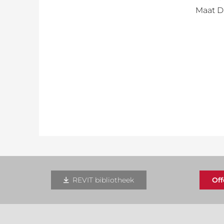
Maat D
REVIT bibliotheek
Of