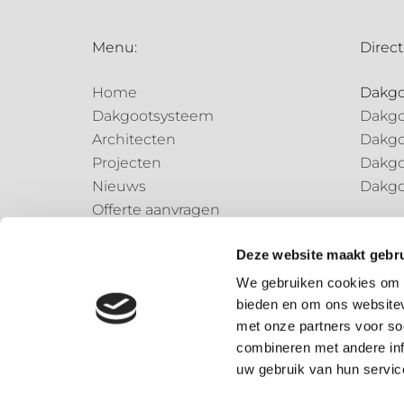
Menu:
Direct
Home
Dakg
Dakgootsysteem
Dakgo
Architecten
Dakgo
Projecten
Dakgo
Nieuws
Dakgo
Offerte aanvragen
Regen
Contact
Regen
Deze website maakt gebru
Regen
We gebruiken cookies om c
bieden en om ons websitev
Speci
met onze partners voor so
Speci
combineren met andere inf
uw gebruik van hun servic