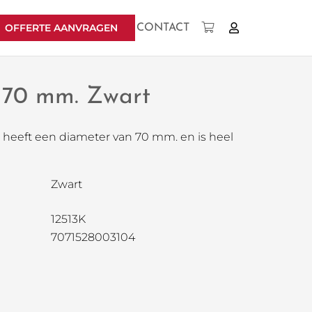
OFFERTE AANVRAGEN
CONTACT
Geen producten in uw winkelwagen.
p 70 mm. Zwart
p heeft een diameter van 70 mm. en is heel
Zwart
12513K
7071528003104