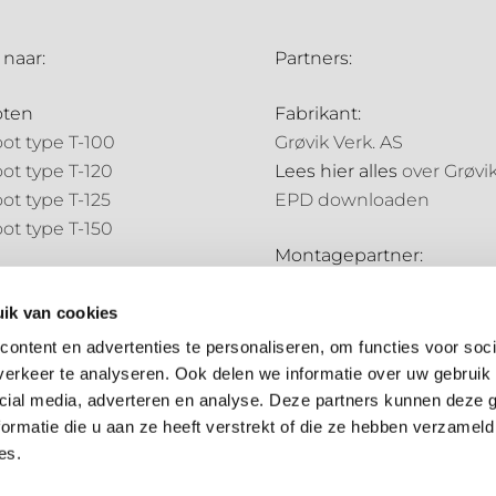
 naar:
Partners:
oten
Fabrikant:
ot type T-100
Grøvik Verk. AS
ot type T-120
Lees hier alles
over Grøvi
ot type T-125
EPD downloaden
ot type T-150
Montagepartner:
pijpen
Holland Goot
pijp type N-70
ik van cookies
Distributiepartners:
pijp type N-85
ontent en advertenties te personaliseren, om functies voor soci
Bouwmarkt NL
erkeer te analyseren. Ook delen we informatie over uw gebruik 
ale onderdelen
Hubo
cial media, adverteren en analyse. Deze partners kunnen deze
ale onderdelen
ormatie die u aan ze heeft verstrekt of die ze hebben verzameld
es.