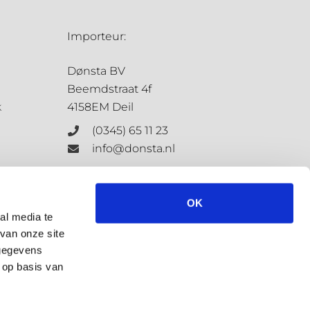
Importeur:
Dønsta BV
Beemdstraat 4f
k
4158EM Deil
(0345) 65 11 23
info@donsta.nl
Contactformulier
OK
al media te
van onze site
KvK: 68198647
 gegevens
BTW: NL.8573.4127.3.B.01
 op basis van