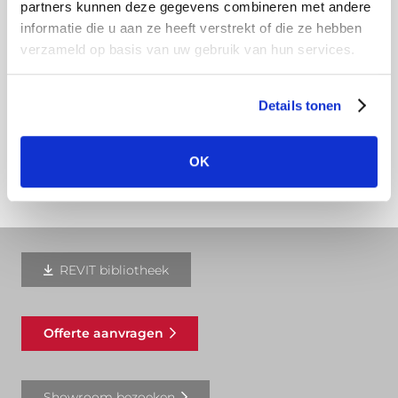
partners kunnen deze gegevens combineren met andere
Haak de uitloop over de achterkant van de goot.
informatie die u aan ze heeft verstrekt of die ze hebben
verzameld op basis van uw gebruik van hun services.
Duw de uitloop omhoog, totdat deze in de kraal
van de goot vastklikt. Centreer de uitloop netjes
boven het zojuist gemaakte gat in de dakgoot.
Details tonen
Download hier onze montagehandleiding
OK
REVIT bibliotheek
Offerte aanvragen
Showroom bezoeken