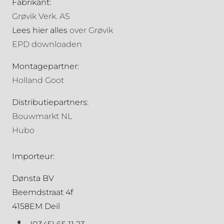
Fabrikant:
Grøvik Verk. AS
Lees hier alles
over Grøvik
EPD downloaden
Montagepartner:
Holland Goot
Distributiepartners:
Bouwmarkt NL
Hubo
Importeur:
Dønsta BV
Beemdstraat 4f
4158EM Deil