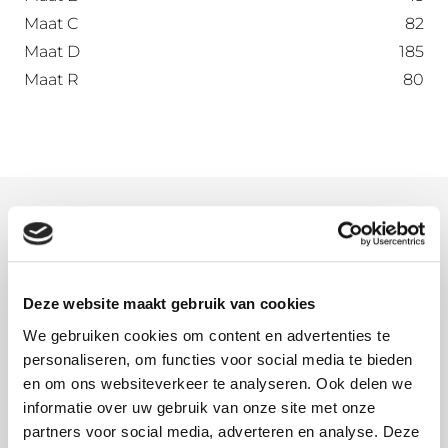
Maat C
82
Maat D
185
Maat R
80
Meer informatie
Kies de plek op de dakgoot waar u naar beneden
wilt met de regenpijp. Boor daar in het hart van de
Deze website maakt gebruik van cookies
dakgoot een 6 mm. gat om vervolgens met een
We gebruiken cookies om content en advertenties te
gatzaag van tussen de 60 en 70 mm. het gat
personaliseren, om functies voor social media te bieden
groter te maken. Haal eventuele bramen weg met
en om ons websiteverkeer te analyseren. Ook delen we
een halfronde vijl voor metaal zodat u zich niet
informatie over uw gebruik van onze site met onze
partners voor social media, adverteren en analyse. Deze
kunt bezeren aan de scherpe randen.