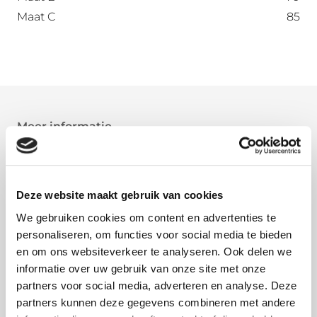
Maat C
85
Meer informatie
Kies de plek op de dakgoot waar u naar beneden
wilt met de regenpijp. Boor daar in het hart van de
dakgoot een 6 mm. gat om vervolgens met een
Deze website maakt gebruik van cookies
gatzaag van tussen de 60 en 70 mm. het gat
We gebruiken cookies om content en advertenties te
groter te maken. Haal eventuele bramen weg met
personaliseren, om functies voor social media te bieden
een halfronde vijl voor metaal zodat u zich niet
en om ons websiteverkeer te analyseren. Ook delen we
kunt bezeren aan de scherpe randen.
informatie over uw gebruik van onze site met onze
partners voor social media, adverteren en analyse. Deze
Haak de uitloop over de achterkant van de goot.
partners kunnen deze gegevens combineren met andere