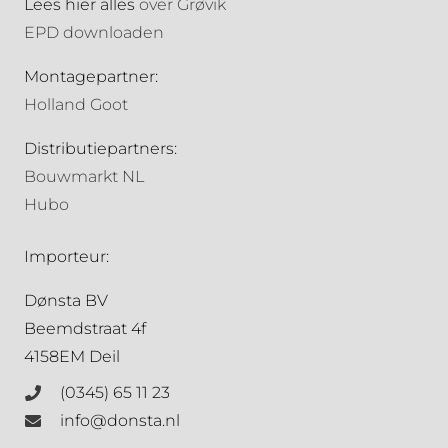
Lees hier alles
over Grøvik
EPD downloaden
Montagepartner:
Holland Goot
Distributiepartners:
Bouwmarkt NL
Hubo
Importeur:
Dønsta BV
Beemdstraat 4f
4158EM Deil
(0345) 65 11 23
info@donsta.nl