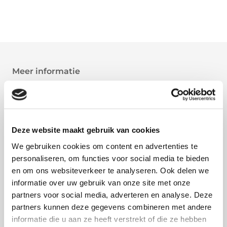
Meer informatie
Kies de plek op de dakgoot waar u naar beneden
wilt met de regenpijp. Boor daar in het hart van de
dakgoot een 6 mm. gat om vervolgens met een
gatzaag van tussen de 60 en 70 mm. het gat
Deze website maakt gebruik van cookies
groter te maken. Haal eventuele bramen weg met
We gebruiken cookies om content en advertenties te
een halfronde vijl voor metaal zodat u zich niet
personaliseren, om functies voor social media te bieden
en om ons websiteverkeer te analyseren. Ook delen we
kunt bezeren aan de scherpe randen.
informatie over uw gebruik van onze site met onze
Haak de uitloop over de achterkant van de goot.
partners voor social media, adverteren en analyse. Deze
partners kunnen deze gegevens combineren met andere
Duw de uitloop omhoog, totdat deze in de kraal
informatie die u aan ze heeft verstrekt of die ze hebben
van de goot vastklikt. Centreer de uitloop netjes