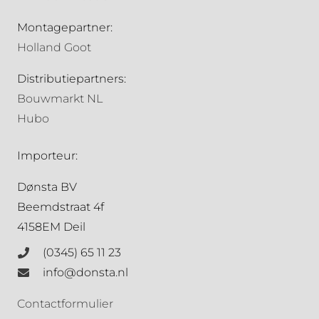
Montagepartner:
Holland Goot
Distributiepartners:
Bouwmarkt NL
Hubo
Importeur:
Dønsta BV
Beemdstraat 4f
4158EM Deil
(0345) 65 11 23
info@donsta.nl
Contactformulier