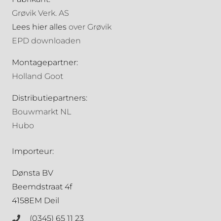
Grøvik Verk. AS
Lees hier alles
over Grøvik
EPD downloaden
Montagepartner:
Holland Goot
Distributiepartners:
Bouwmarkt NL
Hubo
Importeur:
Dønsta BV
Beemdstraat 4f
4158EM Deil
(0345) 65 11 23