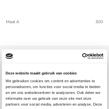
Maat A
300
Meer informatie
Wat is onbehandeld aluminium?
Deze website maakt gebruik van cookies
Onbehandeld aluminium, ook wel brut genoemd,
voelt wat vettig aan door de gebruikte olie tijdens
We gebruiken cookies om content en advertenties te
personaliseren, om functies voor social media te bieden
het vormingsproces. Deze olie is op waterbasis en
en om ons websiteverkeer te analyseren. Ook delen we
lost dus vanzelf op bij de eerste regenbui. Ga
informatie over uw gebruik van onze site met onze
vooral het onbehandelde aluminium niet
partners voor social media, adverteren en analyse. Deze
schoonmaken, dan verwijderd u namelijk de