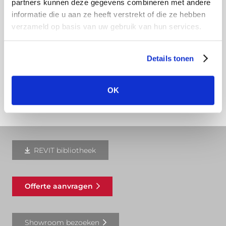
partners kunnen deze gegevens combineren met andere
beschermlaag van het aluminium. Door
informatie die u aan ze heeft verstrekt of die ze hebben
natuurlijke oxidatie en het blootstellen aan de
verzameld op basis van uw gebruik van hun services.
elementen krijgt de dakgoot na verloop van tijd
een mooi zilvergrijs patina.
Details tonen
Download hier onze montagehandleiding
OK
REVIT bibliotheek
Offerte aanvragen
Showroom bezoeken