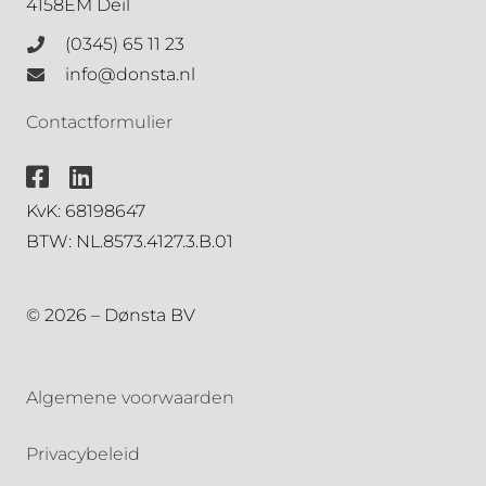
4158EM Deil
(0345) 65 11 23
info@donsta.nl
Contactformulier
KvK: 68198647
BTW: NL.8573.4127.3.B.01
© 2026 – Dønsta BV
Algemene voorwaarden
Privacybeleid