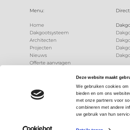
Menu:
Direct
Home
Dakg
Dakgootsysteem
Dakgo
Architecten
Dakgo
Projecten
Dakgo
Nieuws
Dakgo
Offerte aanvragen
Regen
Contact
Regen
Deze website maakt gebru
Regen
We gebruiken cookies om c
bieden en om ons websitev
Speci
met onze partners voor so
Speci
combineren met andere inf
uw gebruik van hun servic
© 2026 – Dønsta BV