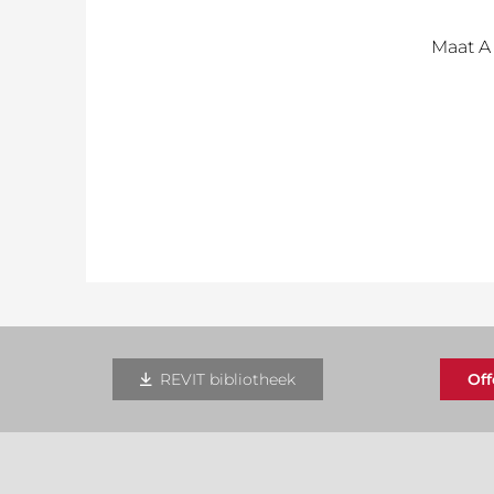
Maat A
REVIT bibliotheek
Of