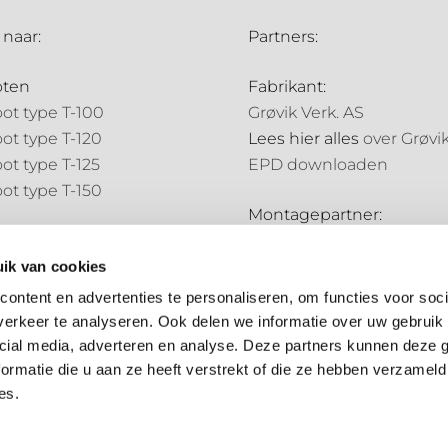
 naar:
Partners:
oten
Fabrikant:
ot type T-100
Grøvik Verk. AS
ot type T-120
Lees hier alles
over Grøvi
ot type T-125
EPD downloaden
ot type T-150
Montagepartner:
pijpen
Holland Goot
pijp type N-70
ik van cookies
Distributiepartners:
pijp type N-85
ontent en advertenties te personaliseren, om functies voor soci
Bouwmarkt NL
erkeer te analyseren. Ook delen we informatie over uw gebruik 
ale onderdelen
Hubo
cial media, adverteren en analyse. Deze partners kunnen deze
ale onderdelen
ormatie die u aan ze heeft verstrekt of die ze hebben verzameld
es.
Algemene voorwaarden