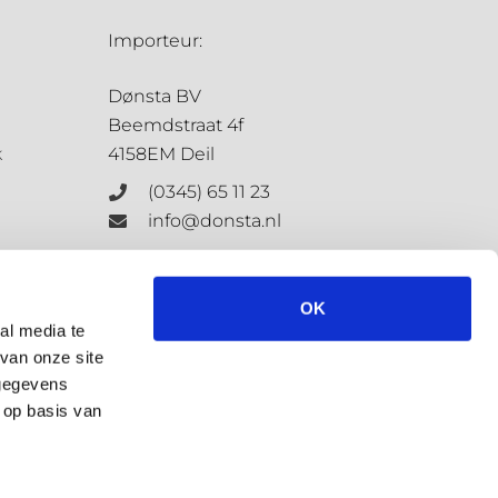
Importeur:
Dønsta BV
Beemdstraat 4f
k
4158EM Deil
(0345) 65 11 23
info@donsta.nl
Contactformulier
OK
al media te
van onze site
KvK: 68198647
 gegevens
BTW: NL.8573.4127.3.B.01
 op basis van
Privacybeleid