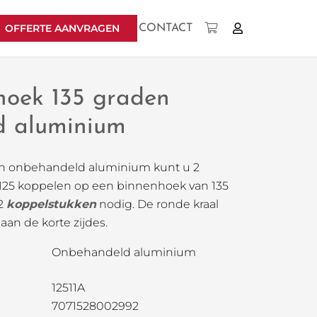
OFFERTE AANVRAGEN
CONTACT
Geen producten in uw winkelwagen.
hoek 135 graden
 aluminium
n onbehandeld aluminium kunt u 2
-125 koppelen op een binnenhoek van 135
 2
koppelstukken
nodig. De ronde kraal
l aan de korte zijdes.
Onbehandeld aluminium
12511A
7071528002992