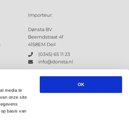
Importeur:
Dønsta BV
Beemdstraat 4f
k
4158EM Deil
(0345) 65 11 23
info@donsta.nl
Contactformulier
OK
al media te
van onze site
KvK: 68198647
 gegevens
BTW: NL.8573.4127.3.B.01
 op basis van