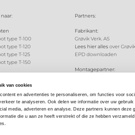
 naar:
Partners:
oten
Fabrikant:
ot type T-100
Grøvik Verk. AS
ot type T-120
Lees hier alles
over Grøvi
ot type T-125
EPD downloaden
ot type T-150
Montagepartner:
pijpen
Holland Goot
pijp type N-70
ik van cookies
Distributiepartners:
pijp type N-85
ontent en advertenties te personaliseren, om functies voor soci
Bouwmarkt NL
erkeer te analyseren. Ook delen we informatie over uw gebruik 
ale onderdelen
Hubo
cial media, adverteren en analyse. Deze partners kunnen deze
ale onderdelen
ormatie die u aan ze heeft verstrekt of die ze hebben verzameld
es.