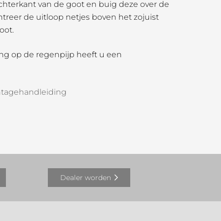
chterkant van de goot en buig deze over de
ntreer de uitloop netjes boven het zojuist
oot.
ing op de regenpijp heeft u een
tagehandleiding
Dealer worden