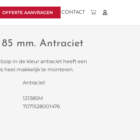
OFFERTE AANVRAGEN
CONTACT
Geen producten in uw winkelwagen.
p 85 mm. Antraciet
oop in de kleur antraciet heeft een
s heel makkelijk te monteren.
Antraciet
121385M
7071528001476