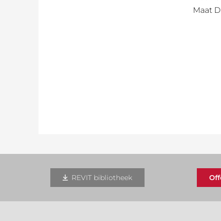
Maat D
REVIT bibliotheek
Of