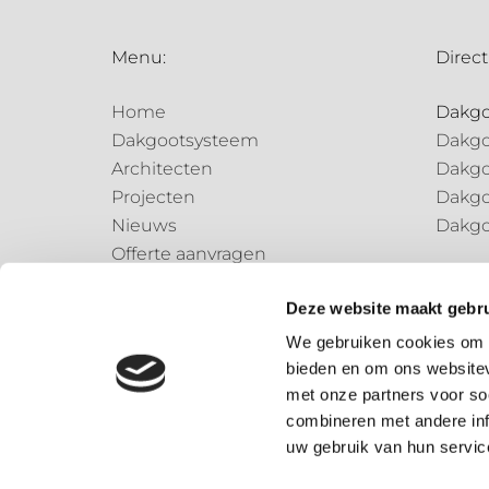
Menu:
Direct
Home
Dakg
Dakgootsysteem
Dakgo
Architecten
Dakgo
Projecten
Dakgo
Nieuws
Dakgo
Offerte aanvragen
Regen
Contact
Regen
Deze website maakt gebru
Regen
We gebruiken cookies om c
bieden en om ons websitev
Speci
met onze partners voor so
Speci
combineren met andere inf
uw gebruik van hun servic