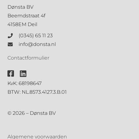
Dønsta BV
Beemdstraat 4f
4158EM Deil
(0345) 65 11 23
info@donsta.nl
Contactformulier
KvK: 68198647
BTW: NL.8573.4127.3.B.01
© 2026 – Dønsta BV
Algemene voorwaarden