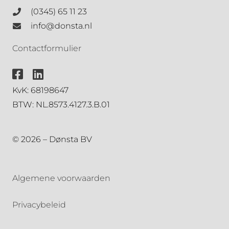
(0345) 65 11 23
info@donsta.nl
Contactformulier
KvK: 68198647
BTW: NL.8573.4127.3.B.01
© 2026 – Dønsta BV
Algemene voorwaarden
Privacybeleid