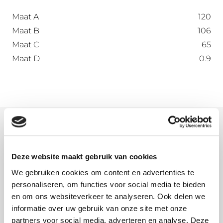
Maat A
120
Maat B
106
Maat C
65
Maat D
0.9
Meer informatie
Wat is onbehandeld aluminium?
Deze website maakt gebruik van cookies
Onbehandeld aluminium, ook wel brut genoemd,
We gebruiken cookies om content en advertenties te
voelt wat vettig aan door de gebruikte olie tijdens
personaliseren, om functies voor social media te bieden
het vormingsproces. Deze olie is op waterbasis en
en om ons websiteverkeer te analyseren. Ook delen we
lost dus vanzelf op bij de eerste regenbui. Ga
informatie over uw gebruik van onze site met onze
partners voor social media, adverteren en analyse. Deze
vooral het onbehandelde aluminium niet