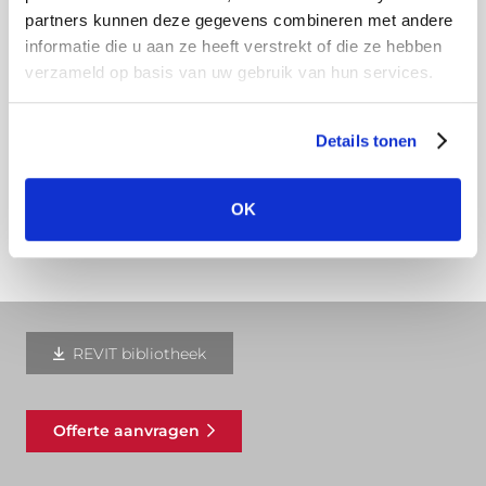
partners kunnen deze gegevens combineren met andere
schoonmaken, dan verwijderd u namelijk de
informatie die u aan ze heeft verstrekt of die ze hebben
beschermlaag van het aluminium. Door
verzameld op basis van uw gebruik van hun services.
natuurlijke oxidatie en het blootstellen aan de
elementen krijgt de dakgoot na verloop van tijd
Details tonen
een mooi zilvergrijs patina.
Download hier onze montagehandleiding
OK
REVIT bibliotheek
Offerte aanvragen