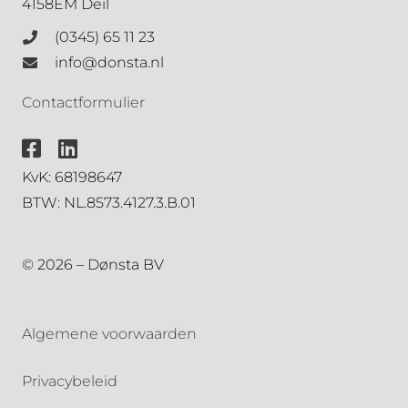
4158EM Deil
(0345) 65 11 23
info@donsta.nl
Contactformulier
KvK: 68198647
BTW: NL.8573.4127.3.B.01
© 2026 – Dønsta BV
Algemene voorwaarden
Privacybeleid