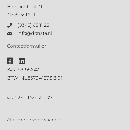
Beemdstraat 4f
4158EM Deil
(0345) 65 11 23
info@donsta.nl
Contactformulier
KvK: 68198647
BTW: NL.8573.4127.3.B.01
© 2026 – Dønsta BV
Algemene voorwaarden