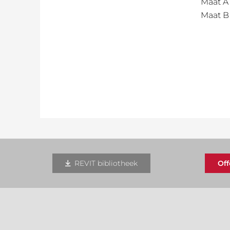
Maat A
Maat B
REVIT bibliotheek
Of