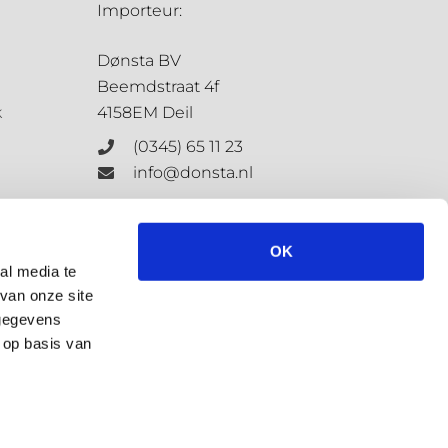
Importeur:
Dønsta BV
Beemdstraat 4f
k
4158EM Deil
(0345) 65 11 23
info@donsta.nl
Contactformulier
OK
al media te
van onze site
KvK: 68198647
 gegevens
BTW: NL.8573.4127.3.B.01
 op basis van
Privacybeleid