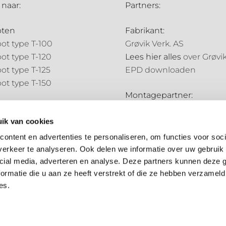
 naar:
Partners:
oten
Fabrikant:
ot type T-100
Grøvik Verk. AS
ot type T-120
Lees hier alles
over Grøvi
ot type T-125
EPD downloaden
ot type T-150
Montagepartner:
pijpen
Holland Goot
pijp type N-70
ik van cookies
Distributiepartners:
pijp type N-85
ontent en advertenties te personaliseren, om functies voor soci
Bouwmarkt NL
erkeer te analyseren. Ook delen we informatie over uw gebruik 
ale onderdelen
Hubo
cial media, adverteren en analyse. Deze partners kunnen deze
ale onderdelen
ormatie die u aan ze heeft verstrekt of die ze hebben verzameld
es.
Algemene voorwaarden