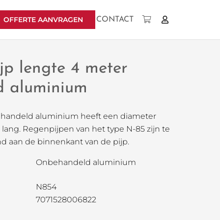
OFFERTE AANVRAGEN
CONTACT
Geen producten in uw winkelwagen.
jp lengte 4 meter
 aluminium
ehandeld aluminium heeft een diameter
 lang. Regenpijpen van het type N-85 zijn te
d aan de binnenkant van de pijp.
Onbehandeld aluminium
N854
7071528006822