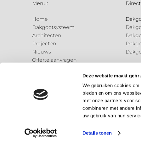
Menu:
Direct
Home
Dakg
Dakgootsysteem
Dakgo
Architecten
Dakgo
Projecten
Dakgo
Nieuws
Dakgo
Offerte aanvragen
Regen
Contact
Regen
Deze website maakt gebru
Regen
We gebruiken cookies om c
bieden en om ons websitev
Speci
met onze partners voor so
Speci
combineren met andere inf
uw gebruik van hun servic
© 2026 – Dønsta BV
Details tonen