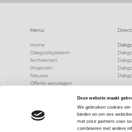
Menu:
Direct
Home
Dakg
Dakgootsysteem
Dakgo
Architecten
Dakgo
Projecten
Dakgo
Nieuws
Dakgo
Offerte aanvragen
Regen
Contact
Regen
Deze website maakt gebru
Regen
We gebruiken cookies om c
bieden en om ons websitev
Speci
met onze partners voor so
Speci
combineren met andere inf