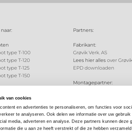
 naar:
Partners:
oten
Fabrikant:
ot type T-100
Grøvik Verk. AS
ot type T-120
Lees hier alles
over Grøvi
ot type T-125
EPD downloaden
ot type T-150
Montagepartner:
pijpen
Holland Goot
pijp type N-70
ik van cookies
Distributiepartners:
pijp type N-85
ontent en advertenties te personaliseren, om functies voor soci
Bouwmarkt NL
erkeer te analyseren. Ook delen we informatie over uw gebruik 
ale onderdelen
Hubo
cial media, adverteren en analyse. Deze partners kunnen deze
ale onderdelen
ormatie die u aan ze heeft verstrekt of die ze hebben verzameld