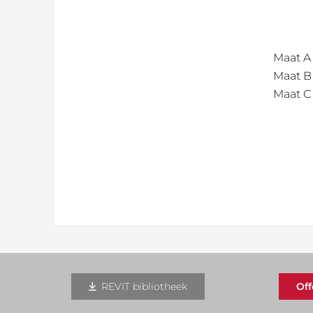
Maat A
Maat B
Maat C
REVIT bibliotheek
Of