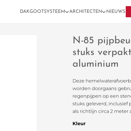
DAKGOOTSYSTEEM
ARCHITECTEN
NIEUWS
N-85 pijpbeu
stuks verpa
aluminium
Deze hemelwaterafvoer
worden doorgaans gebrui
regenpijpen op een sten
stuks geleverd, inclusie
als richtlijn circa 2 mete
Kleur