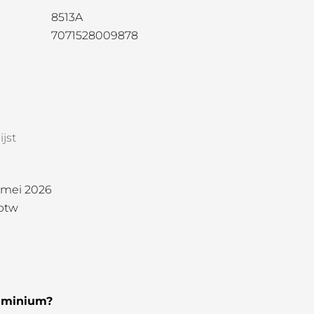
8513A
7071528009878
jst
1 mei 2026
 btw
uminium?