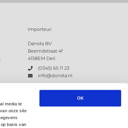
Importeur:
Dønsta BV
Beemdstraat 4f
k
4158EM Deil
(0345) 65 11 23
info@donsta.nl
Contactformulier
OK
al media te
van onze site
KvK: 68198647
 gegevens
BTW: NL.8573.4127.3.B.01
 op basis van