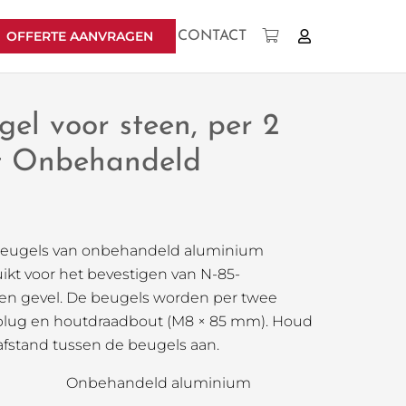
OFFERTE AANVRAGEN
CONTACT
Geen producten in uw winkelwagen.
gel voor steen, per 2
kt Onbehandeld
beugels van onbehandeld aluminium
kt voor het bevestigen van N-85-
en gevel. De beugels worden per twee
f plug en houtdraadbout (M8 × 85 mm). Houd
r afstand tussen de beugels aan.
Onbehandeld aluminium