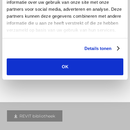
informatie over uw gebruik van onze site met onze
het vormingsproces. Deze olie is op waterbasis en
partners voor social media, adverteren en analyse. Deze
lost dus vanzelf op bij de eerste regenbui. Ga
partners kunnen deze gegevens combineren met andere
vooral het onbehandelde aluminium niet
informatie die u aan ze heeft verstrekt of die ze hebben
schoonmaken, dan verwijderd u namelijk de
verzameld op basis van uw gebruik van hun services.
beschermlaag van het aluminium. Door
natuurlijke oxidatie en het blootstellen aan de
Details tonen
elementen krijgt de dakgoot na verloop van tijd
een mooi zilvergrijs patina.
OK
Download hier onze montagehandleiding
REVIT bibliotheek