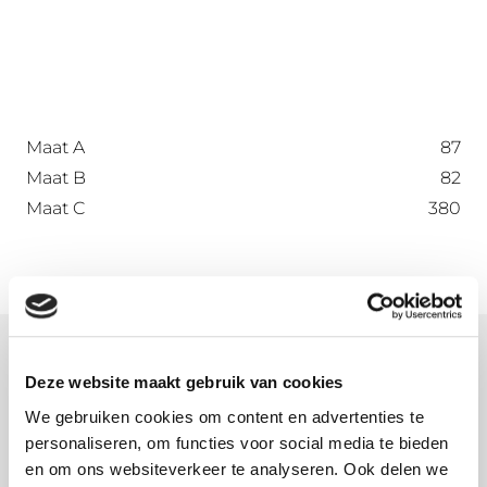
Maat A
87
Maat B
82
Maat C
380
Meer informatie
Deze website maakt gebruik van cookies
Wat is onbehandeld aluminium?
We gebruiken cookies om content en advertenties te
Onbehandeld aluminium, ook wel brut genoemd,
personaliseren, om functies voor social media te bieden
en om ons websiteverkeer te analyseren. Ook delen we
voelt wat vettig aan door de gebruikte olie tijdens