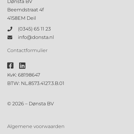
Dønsta BV
Beemdstraat 4f
4158EM Deil
(0345) 65 11 23
info@donsta.nl
Contactformulier
KvK: 68198647
BTW: NL.8573.4127.3.B.01
© 2026 – Dønsta BV
Algemene voorwaarden