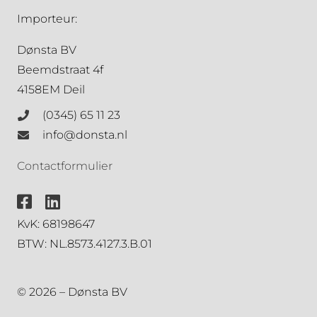
Importeur:
Dønsta BV
Beemdstraat 4f
4158EM Deil
(0345) 65 11 23
info@donsta.nl
Contactformulier
KvK: 68198647
BTW: NL.8573.4127.3.B.01
© 2026 – Dønsta BV