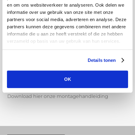
en om ons websiteverkeer te analyseren. Ook delen we
Onbehandeld aluminium, ook wel brut genoemd,
informatie over uw gebruik van onze site met onze
voelt wat vettig aan door de gebruikte olie tijdens
partners voor social media, adverteren en analyse. Deze
het vormingsproces. Deze olie is op waterbasis en
partners kunnen deze gegevens combineren met andere
lost dus vanzelf op bij de eerste regenbui. Ga
informatie die u aan ze heeft verstrekt of die ze hebben
vooral het onbehandelde aluminium niet
verzameld op basis van uw gebruik van hun services.
schoonmaken, dan verwijderd u namelijk de
beschermlaag van het aluminium. Door
Details tonen
natuurlijke oxidatie en het blootstellen aan de
elementen krijgt de dakgoot na verloop van tijd
OK
een mooi zilvergrijs patina.
Download hier onze montagehandleiding