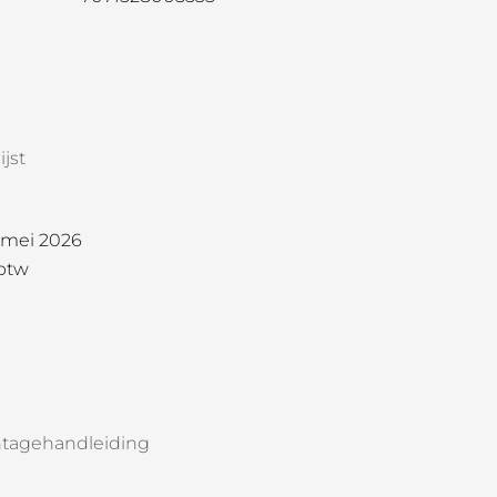
jst
1 mei 2026
 btw
tagehandleiding