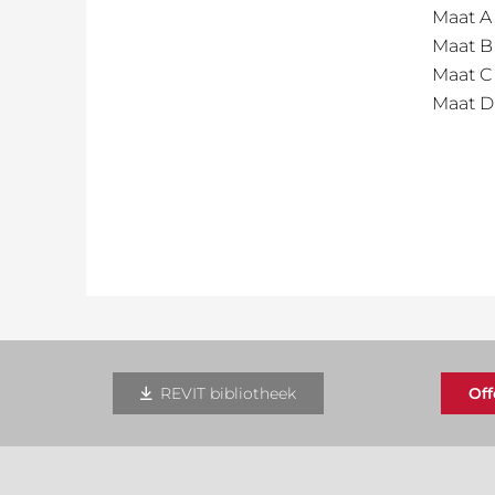
Maat A
Maat B
Maat C
Maat D
REVIT bibliotheek
Of