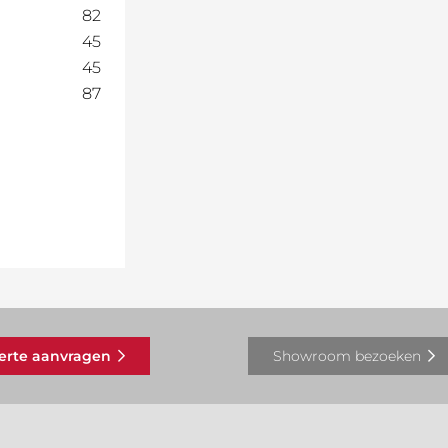
82
45
45
87
ferte aanvragen
Showroom bezoeken