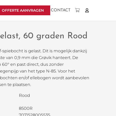
OFFERTE AANVRAGEN
CONTACT
Geen producten in uw winkelwagen.
elast, 60 graden Rood
iebocht is gelast. Dit is mogelijk dankzij
te van 0,9 mm die Grøvik hanteert. De
 60° en past direct, dus zonder
egenpijp van het type N-85. Voor het
 bochten en/of ellebogen wordt aanbevolen
en te plaatsen.
Rood
8500R
7071528005535