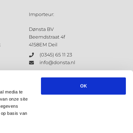
Importeur:
Dønsta BV
Beemdstraat 4f
k
4158EM Deil
(0345) 65 11 23
info@donsta.nl
Contactformulier
OK
al media te
van onze site
KvK: 68198647
 gegevens
BTW: NL.8573.4127.3.B.01
 op basis van
Privacybeleid