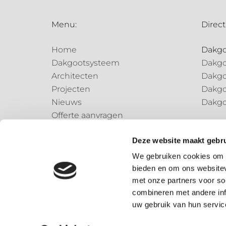
Menu:
Direct
Home
Dakg
Dakgootsysteem
Dakgo
Architecten
Dakgo
Projecten
Dakgo
Nieuws
Dakgo
Offerte aanvragen
Regen
Contact
Regen
Deze website maakt gebru
Regen
We gebruiken cookies om c
bieden en om ons websitev
Speci
met onze partners voor so
Speci
combineren met andere inf
uw gebruik van hun servic
© 2026 – Dønsta BV