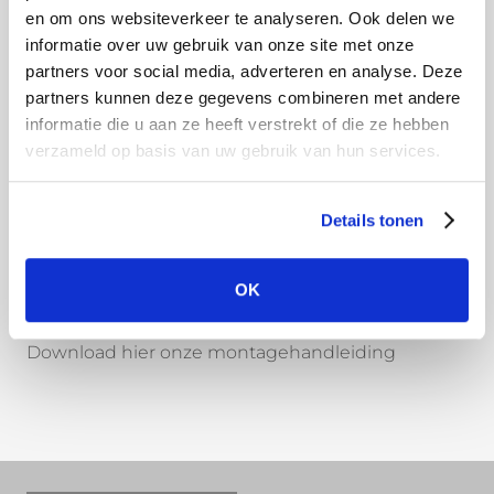
en om ons websiteverkeer te analyseren. Ook delen we
Onbehandeld aluminium, ook wel brut genoemd,
informatie over uw gebruik van onze site met onze
voelt wat vettig aan door de gebruikte olie tijdens
partners voor social media, adverteren en analyse. Deze
het vormingsproces. Deze olie is op waterbasis en
partners kunnen deze gegevens combineren met andere
lost dus vanzelf op bij de eerste regenbui. Ga
informatie die u aan ze heeft verstrekt of die ze hebben
vooral het onbehandelde aluminium niet
verzameld op basis van uw gebruik van hun services.
schoonmaken, dan verwijderd u namelijk de
beschermlaag van het aluminium. Door
Details tonen
natuurlijke oxidatie en het blootstellen aan de
elementen krijgt de dakgoot na verloop van tijd
OK
een mooi zilvergrijs patina.
Download hier onze montagehandleiding