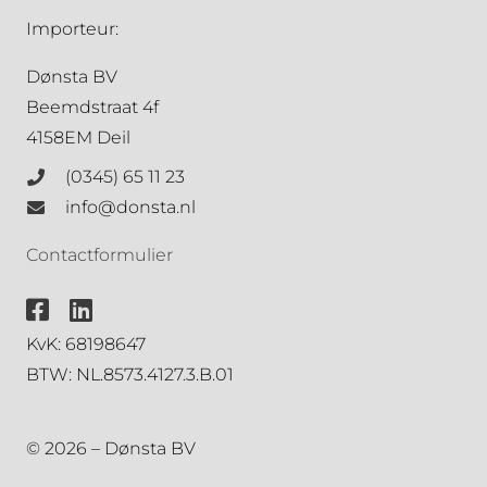
Importeur:
Dønsta BV
Beemdstraat 4f
4158EM Deil
(0345) 65 11 23
info@donsta.nl
Contactformulier
KvK: 68198647
BTW: NL.8573.4127.3.B.01
© 2026 – Dønsta BV