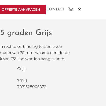
OFFERTE AANVRAGEN
CONTACT
Geen producten in uw winkelwagen.
75 graden Grijs
een rechte verbinding tussen twee
ameter van 70 mm, waarop een derde
k van 75° kan worden aangesloten.
Grijs
7014L
7071528005023