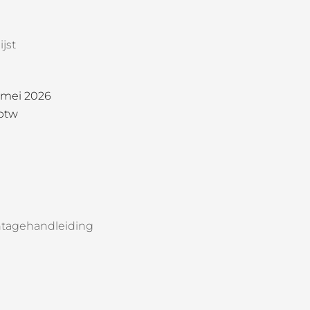
jst
1 mei 2026
 btw
tagehandleiding