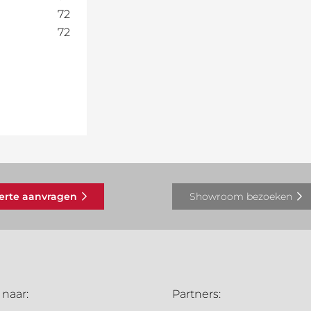
72
72
ferte aanvragen
Showroom bezoeken
 naar:
Partners: