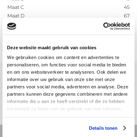
Maat C
45
Maat D
67
Maat E
72
Maat F
72
Deze website maakt gebruik van cookies
We gebruiken cookies om content en advertenties te
personaliseren, om functies voor social media te bieden
en om ons websiteverkeer te analyseren. Ook delen we
informatie over uw gebruik van onze site met onze
Meer informatie
partners voor social media, adverteren en analyse. Deze
partners kunnen deze gegevens combineren met andere
Download hier onze montagehandleiding
informatie die u aan ze heeft verstrekt of die ze hebben
verzameld op basis van uw gebruik van hun services.
Details tonen