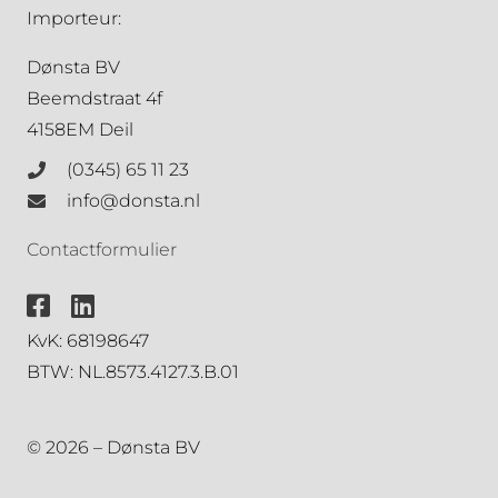
Importeur:
Dønsta BV
Beemdstraat 4f
4158EM Deil
(0345) 65 11 23
info@donsta.nl
Contactformulier
KvK: 68198647
BTW: NL.8573.4127.3.B.01
© 2026 – Dønsta BV