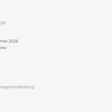
jst
1 mei 2026
 btw
tagehandleiding