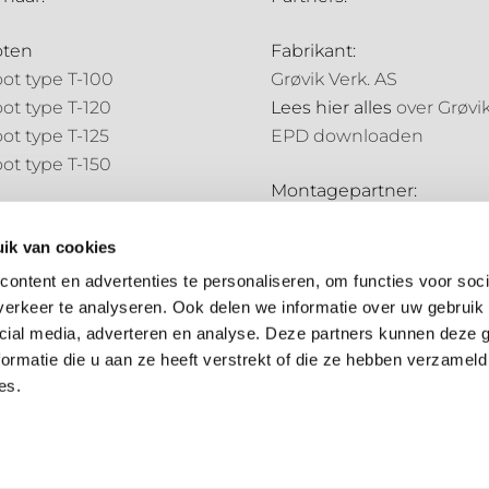
oten
Fabrikant:
ot type T-100
Grøvik Verk. AS
ot type T-120
Lees hier alles
over Grøvi
ot type T-125
EPD downloaden
ot type T-150
Montagepartner:
pijpen
Holland Goot
pijp type N-70
ik van cookies
Distributiepartners:
pijp type N-85
ontent en advertenties te personaliseren, om functies voor soci
Bouwmarkt NL
erkeer te analyseren. Ook delen we informatie over uw gebruik 
ale onderdelen
Hubo
cial media, adverteren en analyse. Deze partners kunnen deze
ale onderdelen
ormatie die u aan ze heeft verstrekt of die ze hebben verzameld
es.
Algemene voorwaarden