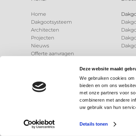
Home
Dakg
Dakgootsysteem
Dakgo
Architecten
Dakgo
Projecten
Dakgo
Nieuws
Dakgo
Offerte aanvragen
Regen
Contact
Regen
Deze website maakt gebru
Regen
We gebruiken cookies om c
bieden en om ons websitev
Speci
met onze partners voor so
Speci
combineren met andere inf
uw gebruik van hun servic
© 2026 – Dønsta BV
Details tonen