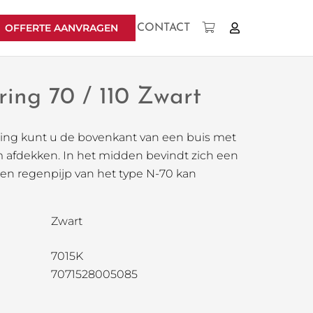
OFFERTE AANVRAGEN
CONTACT
Geen producten in uw winkelwagen.
ring 70 / 110 Zwart
ring kunt u de bovenkant van een buis met
 afdekken. In het midden bevindt zich een
en regenpijp van het type N-70 kan
Zwart
7015K
7071528005085