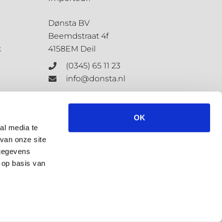
Dønsta BV
Beemdstraat 4f
k
4158EM Deil
(0345) 65 11 23
info@donsta.nl
Contactformulier
OK
al media te
van onze site
KvK: 68198647
 gegevens
BTW: NL.8573.4127.3.B.01
 op basis van
Privacybeleid