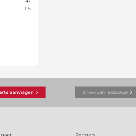
47
115
ferte aanvragen
Showroom bezoeken
 naar:
Partners: