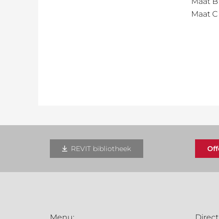
Maat B
Maat C
REVIT bibliotheek
Of
Menu:
Direct