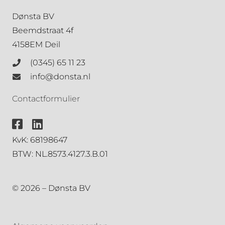
Dønsta BV
Beemdstraat 4f
4158EM Deil
(0345) 65 11 23
info@donsta.nl
Contactformulier
KvK: 68198647
BTW: NL.8573.4127.3.B.01
© 2026 – Dønsta BV