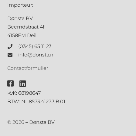
Importeur:
Dønsta BV
Beemdstraat 4f
4158EM Deil
(0345) 65 11 23
info@donsta.nl
Contactformulier
KvK: 68198647
BTW: NL.8573.4127.3.B.01
© 2026 – Dønsta BV