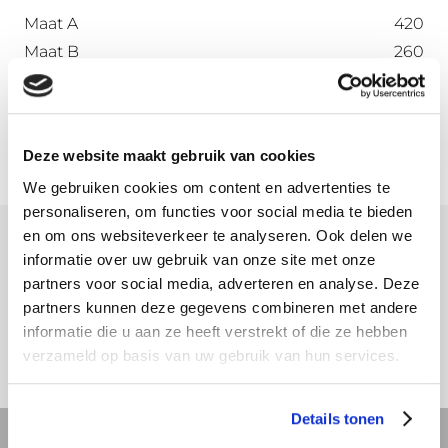
Maat A
420
Maat B
260
Maat C
67
Maat D
72
Deze website maakt gebruik van cookies
We gebruiken cookies om content en advertenties te
personaliseren, om functies voor social media te bieden
en om ons websiteverkeer te analyseren. Ook delen we
informatie over uw gebruik van onze site met onze
Meer informatie
partners voor social media, adverteren en analyse. Deze
partners kunnen deze gegevens combineren met andere
Download hier onze montagehandleiding
informatie die u aan ze heeft verstrekt of die ze hebben
verzameld op basis van uw gebruik van hun services.
Details tonen