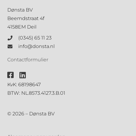
Dønsta BV
Beemdstraat 4f
4158EM Deil
(0345) 65 11 23
info@donsta.nl
Contactformulier
KvK: 68198647
BTW: NL.8573.4127.3.B.01
© 2026 – Dønsta BV