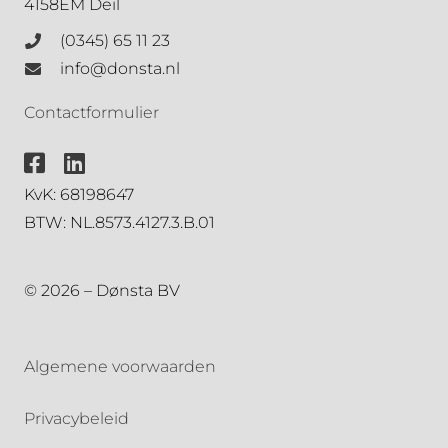
4158EM Deil
(0345) 65 11 23
info@donsta.nl
Contactformulier
KvK: 68198647
BTW: NL.8573.4127.3.B.01
© 2026 – Dønsta BV
Algemene voorwaarden
Privacybeleid