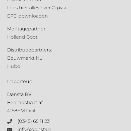
Lees hier alles
over Grøvik
EPD downloaden
Montagepartner:
Holland Goot
Distributiepartners:
Bouwmarkt NL
Hubo
Importeur:
Dønsta BV
Beemdstraat 4f
4158EM Deil
(0345) 65 11 23
info@donsta.nl