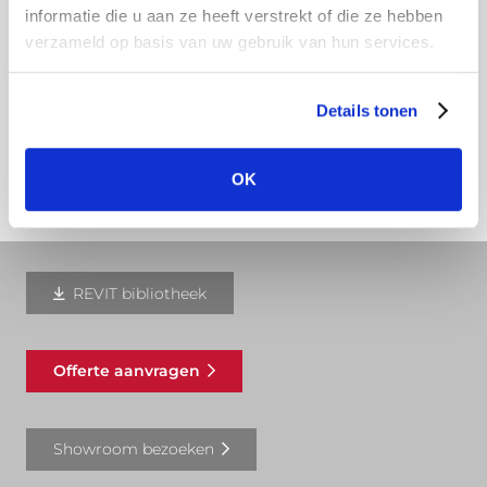
informatie die u aan ze heeft verstrekt of die ze hebben
natuurlijke oxidatie en het blootstellen aan de
verzameld op basis van uw gebruik van hun services.
elementen krijgt de dakgoot na verloop van tijd
een mooi zilvergrijs patina.
Details tonen
Download hier onze montagehandleiding
OK
REVIT bibliotheek
Offerte aanvragen
Showroom bezoeken