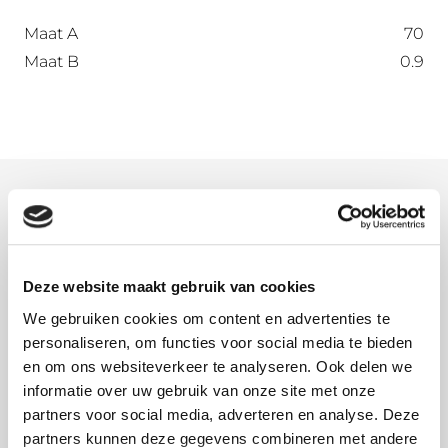
Maat A
70
Maat B
0.9
Meer informatie
Wat is onbehandeld aluminium?
Onbehandeld aluminium, ook wel brut genoemd,
Deze website maakt gebruik van cookies
voelt wat vettig aan door de gebruikte olie tijdens
We gebruiken cookies om content en advertenties te
het vormingsproces. Deze olie is op waterbasis en
personaliseren, om functies voor social media te bieden
lost dus vanzelf op bij de eerste regenbui. Ga
en om ons websiteverkeer te analyseren. Ook delen we
vooral het onbehandelde aluminium niet
informatie over uw gebruik van onze site met onze
partners voor social media, adverteren en analyse. Deze
schoonmaken, dan verwijderd u namelijk de
partners kunnen deze gegevens combineren met andere
beschermlaag van het aluminium. Door