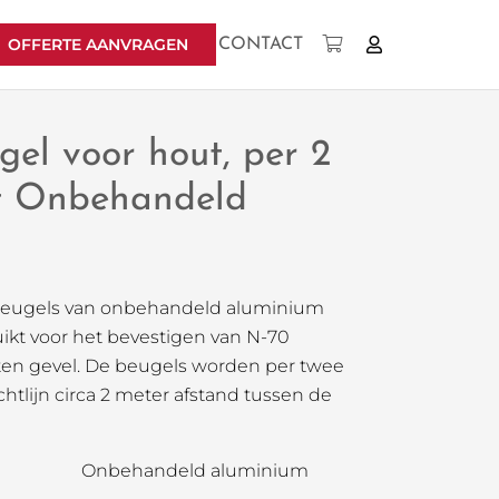
OFFERTE AANVRAGEN
CONTACT
Geen producten in uw winkelwagen.
gel voor hout, per 2
kt Onbehandeld
beugels van onbehandeld aluminium
kt voor het bevestigen van N-70
en gevel. De beugels worden per twee
chtlijn circa 2 meter afstand tussen de
Onbehandeld aluminium