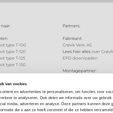
 naar:
Partners:
oten
Fabrikant:
ot type T-100
Grøvik Verk. AS
ot type T-120
Lees hier alles
over Grøvi
ot type T-125
EPD downloaden
ot type T-150
Montagepartner:
pijpen
Holland Goot
pijp type N-70
ik van cookies
Distributiepartners:
pijp type N-85
ontent en advertenties te personaliseren, om functies voor soci
Bouwmarkt NL
erkeer te analyseren. Ook delen we informatie over uw gebruik 
ale onderdelen
Hubo
cial media, adverteren en analyse. Deze partners kunnen deze
ale onderdelen
ormatie die u aan ze heeft verstrekt of die ze hebben verzameld