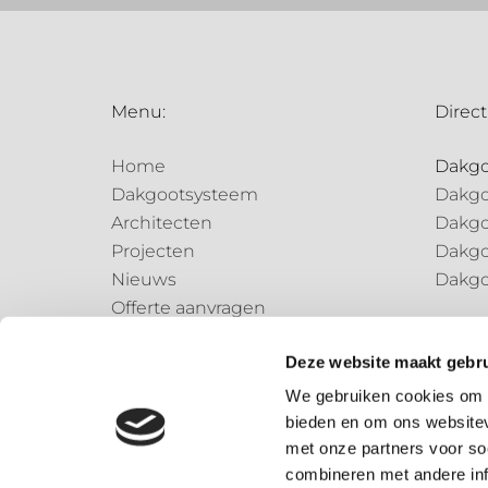
Menu:
Direct
Home
Dakg
Dakgootsysteem
Dakgo
Architecten
Dakgo
Projecten
Dakgo
Nieuws
Dakgo
Offerte aanvragen
Regen
Contact
Regen
Deze website maakt gebru
Regen
We gebruiken cookies om c
bieden en om ons websitev
Speci
met onze partners voor so
Speci
combineren met andere inf