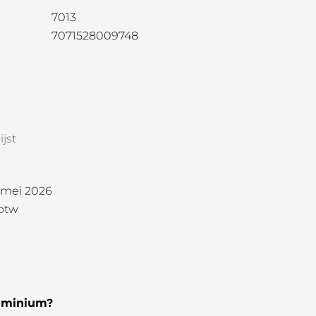
7013
7071528009748
jst
1 mei 2026
 btw
uminium?