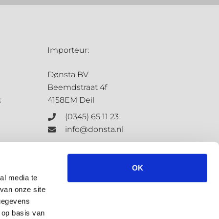
Importeur:
Dønsta BV
Beemdstraat 4f
k
4158EM Deil
(0345) 65 11 23
info@donsta.nl
Contactformulier
OK
al media te
van onze site
KvK: 68198647
 gegevens
BTW: NL.8573.4127.3.B.01
 op basis van