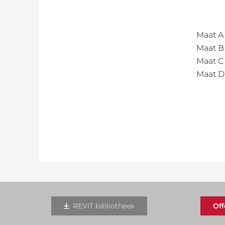
Maat A
Maat B
Maat C
Maat D
REVIT bibliotheek
Of