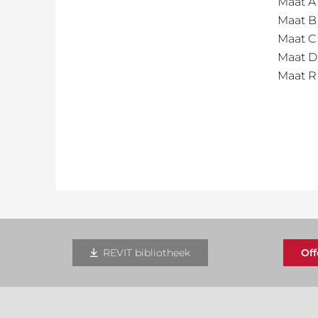
Maat A
Maat B
Maat C
Maat D
Maat R
REVIT bibliotheek
Of