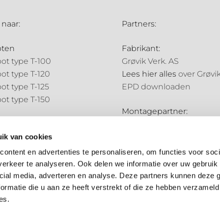
 naar:
Partners:
oten
Fabrikant:
ot type T-100
Grøvik Verk. AS
ot type T-120
Lees hier alles
over Grøvi
ot type T-125
EPD downloaden
ot type T-150
Montagepartner:
pijpen
Holland Goot
pijp type N-70
ik van cookies
Distributiepartners:
pijp type N-85
ontent en advertenties te personaliseren, om functies voor soci
Bouwmarkt NL
erkeer te analyseren. Ook delen we informatie over uw gebruik 
ale onderdelen
Hubo
cial media, adverteren en analyse. Deze partners kunnen deze
ale onderdelen
ormatie die u aan ze heeft verstrekt of die ze hebben verzameld
es.
Algemene voorwaarden