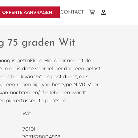
OFFERTE AANVRAGEN
CONTACT
Geen producten in uw winkelwagen.
g 75 graden Wit
boog is getrokken. Hierdoor neemt de
 in en is deze voordeliger dan een gelaste
een hoek van 75° en past direct, dus
p een regenpijp van het type N-70. Voor
 van bochten en/of ellebogen wordt
npijp ertussen te plaatsen.
Wit
7010H
7071528004538