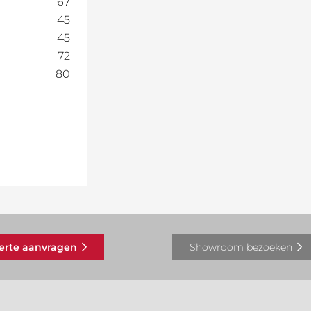
67
45
45
72
80
ferte aanvragen
Showroom bezoeken