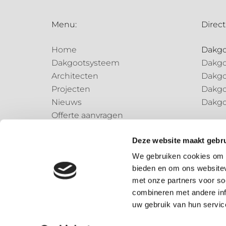
Menu:
Direct
Home
Dakg
Dakgootsysteem
Dakgo
Architecten
Dakgo
Projecten
Dakgo
Nieuws
Dakgo
Offerte aanvragen
Regen
Contact
Regen
Deze website maakt gebru
Regen
We gebruiken cookies om c
bieden en om ons websitev
Speci
met onze partners voor so
Speci
combineren met andere inf
uw gebruik van hun servic
© 2026 – Dønsta BV