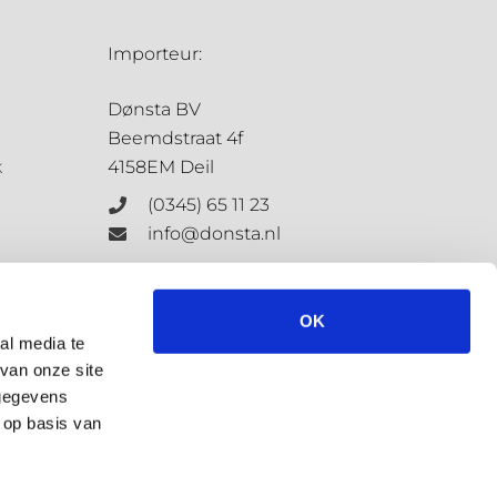
Importeur:
Dønsta BV
Beemdstraat 4f
k
4158EM Deil
(0345) 65 11 23
info@donsta.nl
Contactformulier
OK
al media te
van onze site
KvK: 68198647
 gegevens
BTW: NL.8573.4127.3.B.01
 op basis van
Privacybeleid