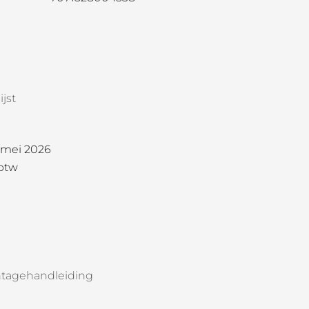
jst
1 mei 2026
 btw
tagehandleiding