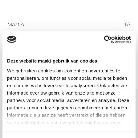
Maat A
67
Maat B
45
Maat C
45
Maat D
72
Maat R
80
Deze website maakt gebruik van cookies
We gebruiken cookies om content en advertenties te
personaliseren, om functies voor social media te bieden
en om ons websiteverkeer te analyseren. Ook delen we
informatie over uw gebruik van onze site met onze
partners voor social media, adverteren en analyse. Deze
Meer informatie
partners kunnen deze gegevens combineren met andere
informatie die u aan ze heeft verstrekt of die ze hebben
Download hier onze montagehandleiding
verzameld op basis van uw gebruik van hun services.