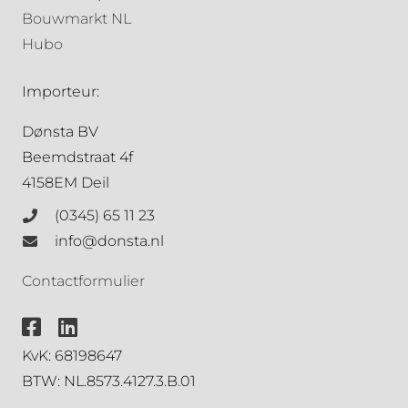
Bouwmarkt NL
Hubo
Importeur:
Dønsta BV
Beemdstraat 4f
4158EM Deil
(0345) 65 11 23
info@donsta.nl
Contactformulier
KvK: 68198647
BTW: NL.8573.4127.3.B.01