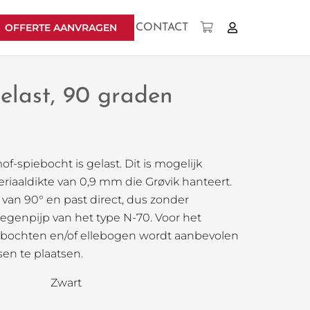
OFFERTE AANVRAGEN
CONTACT
Geen producten in uw winkelwagen.
elast, 90 graden
-spiebocht is gelast. Dit is mogelijk
riaaldikte van 0,9 mm die Grøvik hanteert.
van 90° en past direct, dus zonder
egenpijp van het type N-70. Voor het
 bochten en/of ellebogen wordt aanbevolen
en te plaatsen.
Zwart