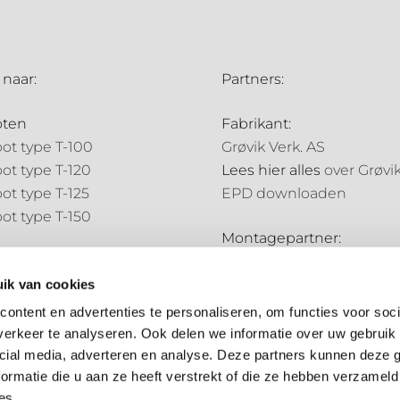
 naar:
Partners:
oten
Fabrikant:
ot type T-100
Grøvik Verk. AS
ot type T-120
Lees hier alles
over Grøvi
ot type T-125
EPD downloaden
ot type T-150
Montagepartner:
pijpen
Holland Goot
pijp type N-70
ik van cookies
Distributiepartners:
pijp type N-85
ontent en advertenties te personaliseren, om functies voor soci
Bouwmarkt NL
erkeer te analyseren. Ook delen we informatie over uw gebruik 
ale onderdelen
Hubo
cial media, adverteren en analyse. Deze partners kunnen deze
ale onderdelen
ormatie die u aan ze heeft verstrekt of die ze hebben verzameld
es.