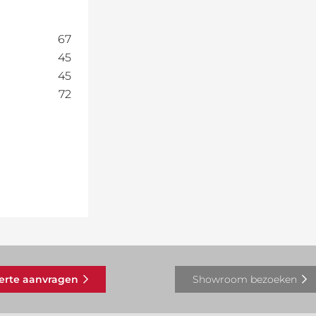
67
45
45
72
ferte aanvragen
Showroom bezoeken