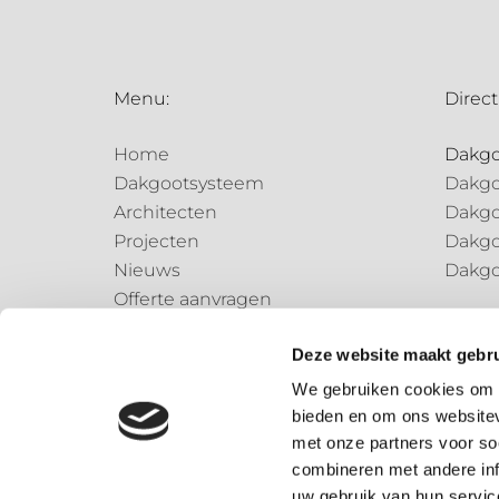
Menu:
Direct
Home
Dakg
Dakgootsysteem
Dakgo
Architecten
Dakgo
Projecten
Dakgo
Nieuws
Dakgo
Offerte aanvragen
Regen
Contact
Regen
Deze website maakt gebru
Regen
We gebruiken cookies om c
bieden en om ons websitev
Speci
met onze partners voor so
Speci
combineren met andere inf
uw gebruik van hun servic