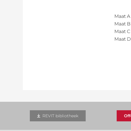
Maat A
Maat B
Maat C
Maat D
REVIT bibliotheek
Of