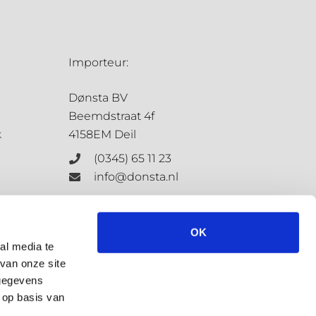
Importeur:
Dønsta BV
Beemdstraat 4f
k
4158EM Deil
(0345) 65 11 23
info@donsta.nl
Contactformulier
OK
al media te
van onze site
KvK: 68198647
 gegevens
BTW: NL.8573.4127.3.B.01
 op basis van