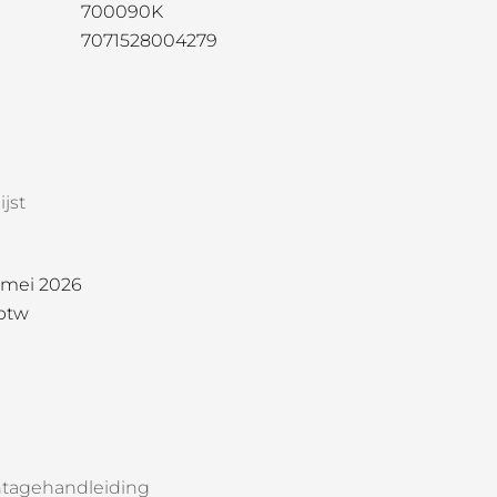
700090K
7071528004279
jst
1 mei 2026
 btw
tagehandleiding