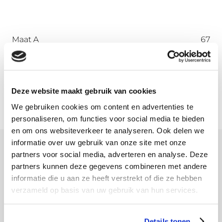
Maat A
67
Maat B
45
Maat C
45
Maat D
72
Deze website maakt gebruik van cookies
We gebruiken cookies om content en advertenties te
personaliseren, om functies voor social media te bieden
en om ons websiteverkeer te analyseren. Ook delen we
informatie over uw gebruik van onze site met onze
partners voor social media, adverteren en analyse. Deze
Meer informatie
partners kunnen deze gegevens combineren met andere
informatie die u aan ze heeft verstrekt of die ze hebben
Download hier onze montagehandleiding
verzameld op basis van uw gebruik van hun services.
Details tonen