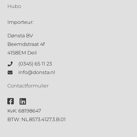
Hubo
Importeur:
Dønsta BV
Beemdstraat 4f
4158EM Deil
(0345) 65 11 23
info@donsta.nl
Contactformulier
KvK: 68198647
BTW: NL.8573.4127.3.B.01