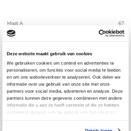
Maat A
67
Maat B
45
Maat C
45
Maat D
72
Deze website maakt gebruik van cookies
We gebruiken cookies om content en advertenties te
personaliseren, om functies voor social media te bieden
en om ons websiteverkeer te analyseren. Ook delen we
informatie over uw gebruik van onze site met onze
partners voor social media, adverteren en analyse. Deze
Meer informatie
partners kunnen deze gegevens combineren met andere
informatie die u aan ze heeft verstrekt of die ze hebben
Download hier onze montagehandleiding
verzameld op basis van uw gebruik van hun services.
Details tonen