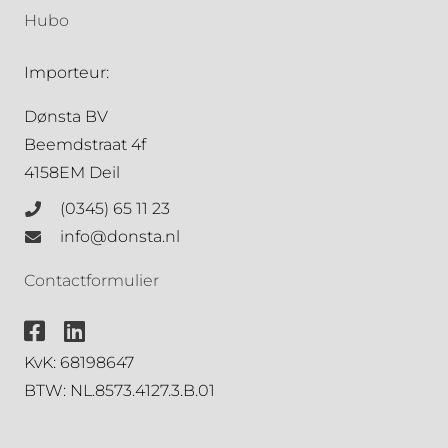
Hubo
Importeur:
Dønsta BV
Beemdstraat 4f
4158EM Deil
(0345) 65 11 23
info@donsta.nl
Contactformulier
KvK: 68198647
BTW: NL.8573.4127.3.B.01