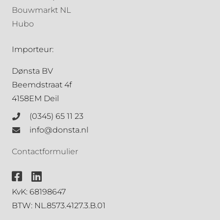
Bouwmarkt NL
Hubo
Importeur:
Dønsta BV
Beemdstraat 4f
4158EM Deil
(0345) 65 11 23
info@donsta.nl
Contactformulier
KvK: 68198647
BTW: NL.8573.4127.3.B.01