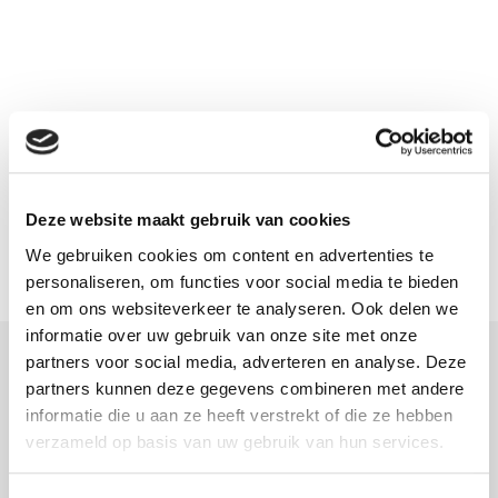
Maat A
67
Maat B
45
Maat C
45
Maat D
72
Deze website maakt gebruik van cookies
We gebruiken cookies om content en advertenties te
personaliseren, om functies voor social media te bieden
en om ons websiteverkeer te analyseren. Ook delen we
informatie over uw gebruik van onze site met onze
partners voor social media, adverteren en analyse. Deze
Meer informatie
partners kunnen deze gegevens combineren met andere
informatie die u aan ze heeft verstrekt of die ze hebben
Download hier onze montagehandleiding
verzameld op basis van uw gebruik van hun services.