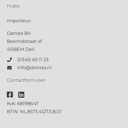
Hubo
Importeur:
Dønsta BV
Beemdstraat 4f
4158EM Deil
(0345) 65 11 23
info@donsta.nl
Contactformulier
KvK: 68198647
BTW: NL.8573.4127.3.B.01