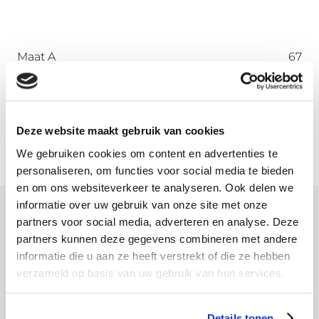
Maat A
67
Maat B
45
Maat C
45
Maat D
72
Deze website maakt gebruik van cookies
We gebruiken cookies om content en advertenties te
personaliseren, om functies voor social media te bieden
en om ons websiteverkeer te analyseren. Ook delen we
informatie over uw gebruik van onze site met onze
partners voor social media, adverteren en analyse. Deze
Meer informatie
partners kunnen deze gegevens combineren met andere
informatie die u aan ze heeft verstrekt of die ze hebben
Download hier onze montagehandleiding
verzameld op basis van uw gebruik van hun services.
Details tonen