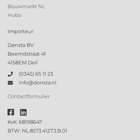
Bouwmarkt NL
Hubo
Importeur:
Dønsta BV
Beemdstraat 4f
4158EM Deil
(0345) 65 11 23
info@donsta.nl
Contactformulier
KvK: 68198647
BTW: NL.8573.4127.3.B.01