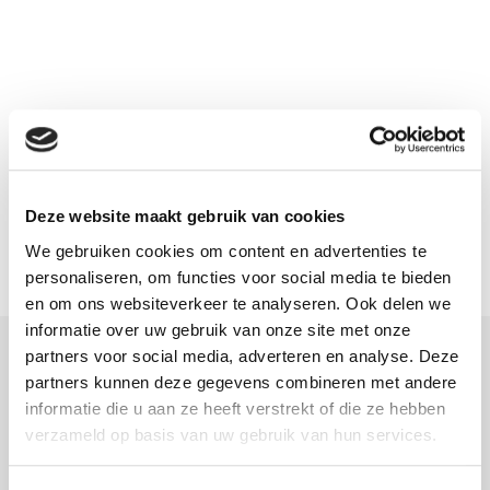
Maat A
67
Maat B
45
Maat C
45
Maat D
72
Deze website maakt gebruik van cookies
We gebruiken cookies om content en advertenties te
personaliseren, om functies voor social media te bieden
en om ons websiteverkeer te analyseren. Ook delen we
informatie over uw gebruik van onze site met onze
partners voor social media, adverteren en analyse. Deze
Meer informatie
partners kunnen deze gegevens combineren met andere
informatie die u aan ze heeft verstrekt of die ze hebben
Download hier onze montagehandleiding
verzameld op basis van uw gebruik van hun services.