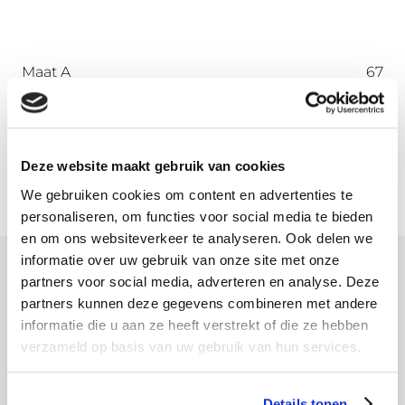
Maat A
67
Maat B
45
Maat C
45
Maat D
72
Deze website maakt gebruik van cookies
We gebruiken cookies om content en advertenties te
personaliseren, om functies voor social media te bieden
en om ons websiteverkeer te analyseren. Ook delen we
informatie over uw gebruik van onze site met onze
partners voor social media, adverteren en analyse. Deze
Meer informatie
partners kunnen deze gegevens combineren met andere
informatie die u aan ze heeft verstrekt of die ze hebben
Download hier onze montagehandleiding
verzameld op basis van uw gebruik van hun services.
Details tonen