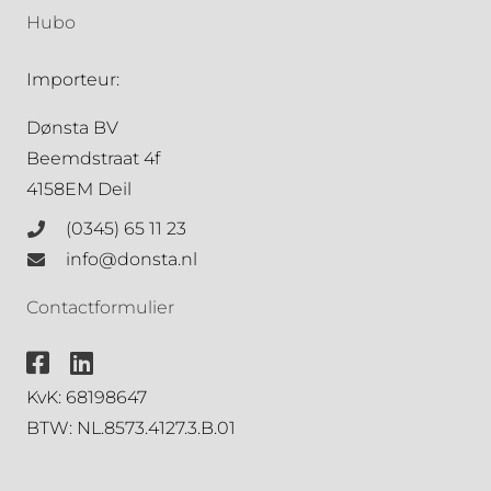
Hubo
Importeur:
Dønsta BV
Beemdstraat 4f
4158EM Deil
(0345) 65 11 23
info@donsta.nl
Contactformulier
KvK: 68198647
BTW: NL.8573.4127.3.B.01