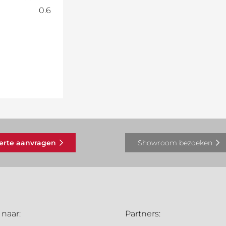
0.6
ferte aanvragen
Showroom bezoeken
 naar:
Partners: