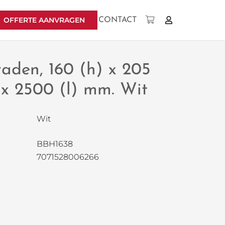
OFFERTE AANVRAGEN
CONTACT
Geen producten in uw winkelwagen.
raden, 160 (h) x 205
) x 2500 (l) mm. Wit
Wit
BBH1638
7071528006266