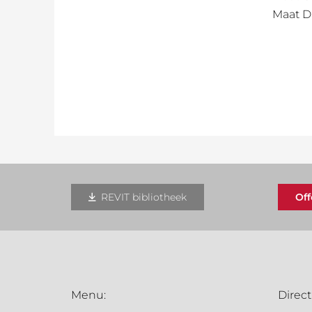
Maat D
REVIT bibliotheek
Of
Menu:
Direct