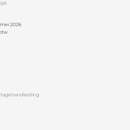
jst
1 mei 2026
 btw
tagehandleiding